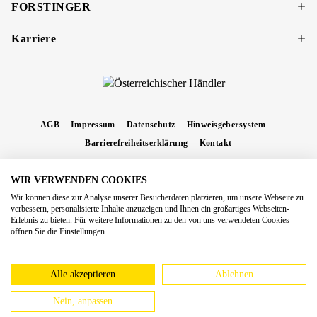
FORSTINGER
Karriere
AGB
Impressum
Datenschutz
Hinweisgebersystem
Barrierefreiheitserklärung
Kontakt
WIR VERWENDEN COOKIES
* Alle Preise inkl. gesetzl. Mehrwertsteuer zzgl.
Versandkosten
und ggf.
Wir können diese zur Analyse unserer Besucherdaten platzieren, um unsere Webseite zu
Nachnahmegebühren, wenn nicht anders angegeben.
verbessern, personalisierte Inhalte anzuzeigen und Ihnen ein großartiges Webseiten-
Erlebnis zu bieten. Für weitere Informationen zu den von uns verwendeten Cookies
Copyright 2026 Forstinger Österreich GmbH
öffnen Sie die Einstellungen.
Königstetter Straße 128 - 134/OG3, 3430 Tulln
Nach geltendem Recht ist Forstinger verpflichtet, seine Kunden auf die Existenz der
europäschen Online-Streitbeilegungs-Plattform hinzuweisen:
webgate.ec.europa.eu/odr
Alle akzeptieren
Ablehnen
Nein, anpassen