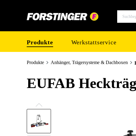
springen
Zur Hauptnavigation springen
Produkte
Werkstattservice
Produkte
Anhänger, Trägersysteme & Dachboxen
EUFAB Heckträg
Bildergalerie überspringen