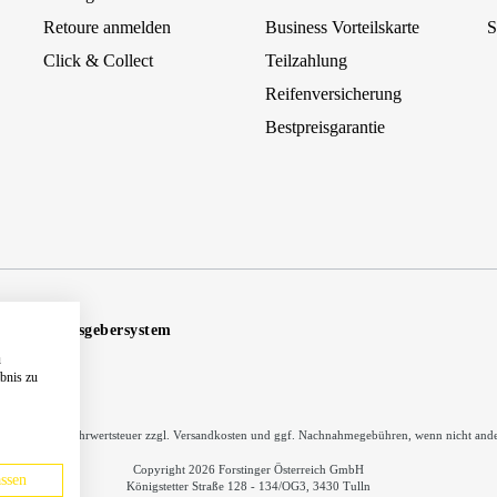
Retoure anmelden
Business Vorteilskarte
S
Click & Collect
Teilzahlung
Reifenversicherung
Bestpreisgarantie
Hinweisgebersystem
u
ebnis zu
inkl. gesetzl. Mehrwertsteuer zzgl.
Versandkosten
und ggf. Nachnahmegebühren, wenn nicht ande
Copyright 2026 Forstinger Österreich GmbH
ssen
Königstetter Straße 128 - 134/OG3, 3430 Tulln