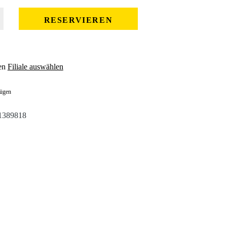
 gewünschten Wert ein oder benutze die Schaltflächen um die Anzahl zu erhöhe
RESERVIEREN
en
Filiale auswählen
fügen
1389818