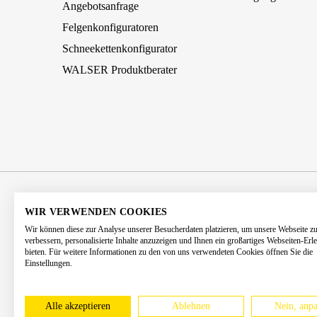
Angebotsanfrage
Felgenkonfiguratoren
Schneekettenkonfigurator
WALSER Produktberater
AGB
Impressum
Datenschutz
WIR VERWENDEN COOKIES
Wir können diese zur Analyse unserer Besucherdaten platzieren, um unsere Webseite z
Barrierefreiheitserklärung
Kontakt
verbessern, personalisierte Inhalte anzuzeigen und Ihnen ein großartiges Webseiten-Erl
bieten. Für weitere Informationen zu den von uns verwendeten Cookies öffnen Sie die
Einstellungen.
* Alle Preise 
Alle akzeptieren
Ablehnen
Nein, anpa