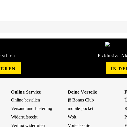
ostfach
Exklusive Ak
IEREN
IN D
Online Service
Deine Vorteile
Online bestellen
jö Bonus Club
Ü
Versand und Lieferung
mobile-pocket
R
Widerrufsrecht
Wolt
P
Vertrag widerrufen
Vorteilskarte
F