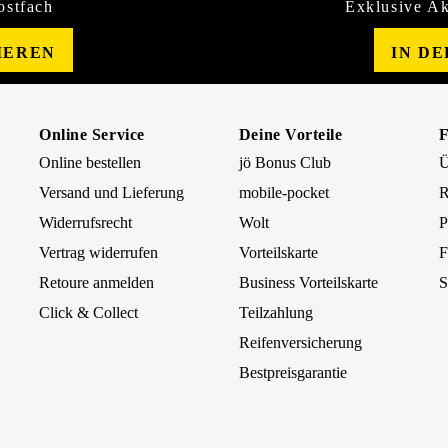
ostfach
Exklusive Ak
IEREN
IN D
Online Service
Deine Vorteile
Online bestellen
jö Bonus Club
Ü
Versand und Lieferung
mobile-pocket
R
Widerrufsrecht
Wolt
P
Vertrag widerrufen
Vorteilskarte
F
Retoure anmelden
Business Vorteilskarte
S
Click & Collect
Teilzahlung
Reifenversicherung
Bestpreisgarantie