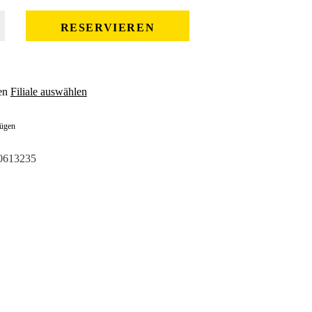
 gewünschten Wert ein oder benutze die Schaltflächen um die Anzahl zu erhöhe
RESERVIEREN
en
Filiale auswählen
fügen
0613235