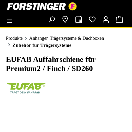
alt springen
Produkte
Anhänger, Trägersysteme & Dachboxen
Zubehör für Trägersysteme
EUFAB Auffahrschiene für
Premium2 / Finch / SD260
Bildergalerie überspringen