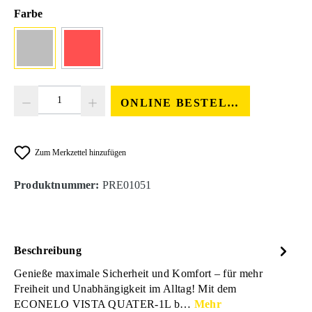
auswählen
Farbe
grau
rot
Produkt Anzahl: Gib den gewünschten Wert ein oder benutze die Schaltfläc
ONLINE BESTELLEN
Zum Merkzettel hinzufügen
Produktnummer:
PRE01051
Beschreibung
Genieße maximale Sicherheit und Komfort – für mehr
Freiheit und Unabhängigkeit im Alltag! Mit dem
ECONELO VISTA QUATER-1L b…
Mehr