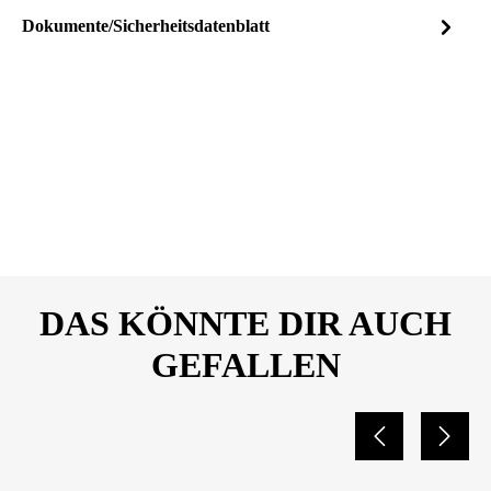
Dokumente/Sicherheitsdatenblatt
Dateiname
ECONELO_VISTA-
DOWNLOAD
QUATER_DATENBLATT_
PRE01080_PRE01081_PRE
01050_PRE01051.pdf
DAS KÖNNTE DIR AUCH
GEFALLEN