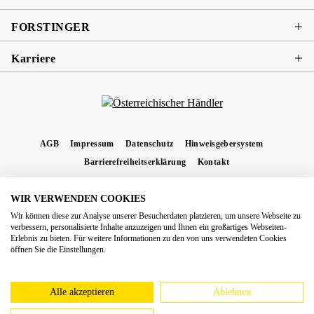
FORSTINGER
Karriere
AGB
Impressum
Datenschutz
Hinweisgebersystem
Barrierefreiheitserklärung
Kontakt
WIR VERWENDEN COOKIES
* Alle Preise inkl. gesetzl. Mehrwertsteuer zzgl.
Versandkosten
und ggf.
Wir können diese zur Analyse unserer Besucherdaten platzieren, um unsere Webseite zu
Nachnahmegebühren, wenn nicht anders angegeben.
verbessern, personalisierte Inhalte anzuzeigen und Ihnen ein großartiges Webseiten-
Erlebnis zu bieten. Für weitere Informationen zu den von uns verwendeten Cookies
Copyright 2026 Forstinger Österreich GmbH
öffnen Sie die Einstellungen.
Königstetter Straße 128 - 134/OG3, 3430 Tulln
Nach geltendem Recht ist Forstinger verpflichtet, seine Kunden auf die Existenz der
europäschen Online-Streitbeilegungs-Plattform hinzuweisen:
webgate.ec.europa.eu/odr
Alle akzeptieren
Ablehnen