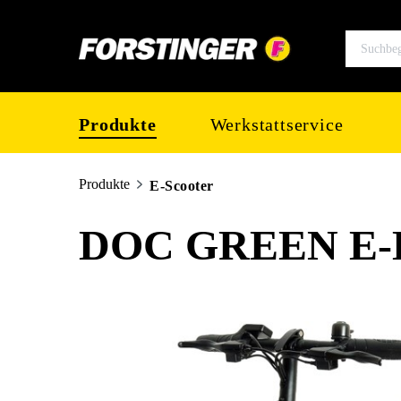
springen
Zur Hauptnavigation springen
Produkte
Werkstattservice
Produkte
E-Scooter
DOC GREEN E-K
Bildergalerie überspringen