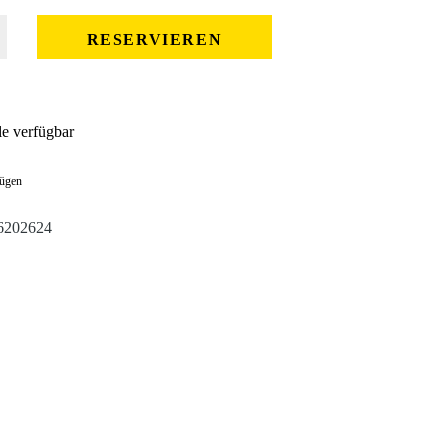
 gewünschten Wert ein oder benutze die Schaltflächen um die Anzahl zu erhöhe
RESERVIEREN
ale verfügbar
fügen
6202624