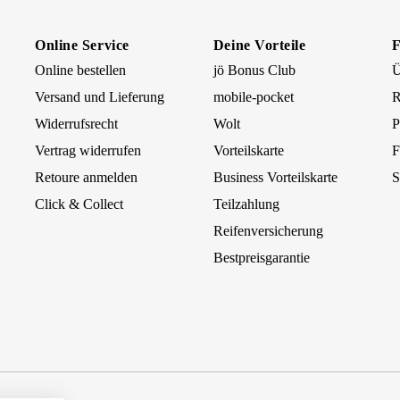
Online Service
Deine Vorteile
Online bestellen
jö Bonus Club
Ü
Versand und Lieferung
mobile-pocket
R
Widerrufsrecht
Wolt
P
Vertrag widerrufen
Vorteilskarte
F
Retoure anmelden
Business Vorteilskarte
S
Click & Collect
Teilzahlung
Reifenversicherung
Bestpreisgarantie