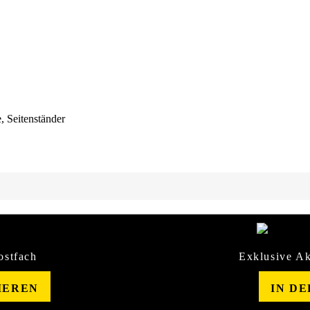
, Seitenständer
ostfach
Exklusive Ak
IEREN
IN D