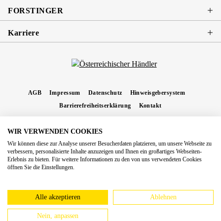
FORSTINGER
Karriere
AGB
Impressum
Datenschutz
Hinweisgebersystem
Barrierefreiheitserklärung
Kontakt
WIR VERWENDEN COOKIES
* Alle Preise inkl. gesetzl. Mehrwertsteuer zzgl.
Versandkosten
und ggf.
Wir können diese zur Analyse unserer Besucherdaten platzieren, um unsere Webseite zu
Nachnahmegebühren, wenn nicht anders angegeben.
verbessern, personalisierte Inhalte anzuzeigen und Ihnen ein großartiges Webseiten-
Erlebnis zu bieten. Für weitere Informationen zu den von uns verwendeten Cookies
Copyright 2026 Forstinger Österreich GmbH
öffnen Sie die Einstellungen.
Königstetter Straße 128 - 134/OG3, 3430 Tulln
Nach geltendem Recht ist Forstinger verpflichtet, seine Kunden auf die Existenz der
europäschen Online-Streitbeilegungs-Plattform hinzuweisen:
webgate.ec.europa.eu/odr
Alle akzeptieren
Ablehnen
Nein, anpassen