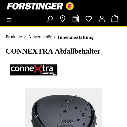
alt springen
Produkte
Autozubehör
Innenausstattung
CONNEXTRA Abfallbehälter
Bildergalerie überspringen