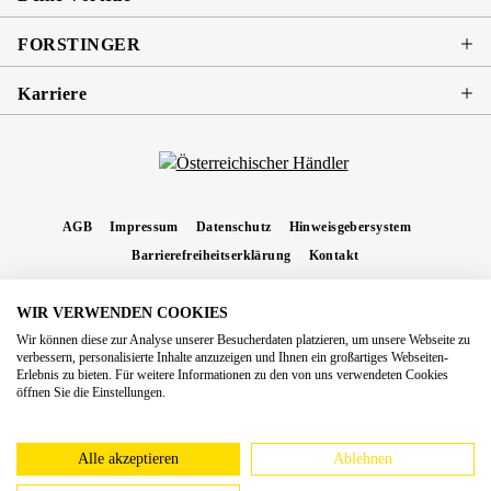
FORSTINGER
Karriere
AGB
Impressum
Datenschutz
Hinweisgebersystem
Barrierefreiheitserklärung
Kontakt
WIR VERWENDEN COOKIES
* Alle Preise inkl. gesetzl. Mehrwertsteuer zzgl.
Versandkosten
und ggf.
Wir können diese zur Analyse unserer Besucherdaten platzieren, um unsere Webseite zu
Nachnahmegebühren, wenn nicht anders angegeben.
verbessern, personalisierte Inhalte anzuzeigen und Ihnen ein großartiges Webseiten-
Erlebnis zu bieten. Für weitere Informationen zu den von uns verwendeten Cookies
Copyright 2026 Forstinger Österreich GmbH
öffnen Sie die Einstellungen.
Königstetter Straße 128 - 134/OG3, 3430 Tulln
Nach geltendem Recht ist Forstinger verpflichtet, seine Kunden auf die Existenz der
europäschen Online-Streitbeilegungs-Plattform hinzuweisen:
webgate.ec.europa.eu/odr
Alle akzeptieren
Ablehnen