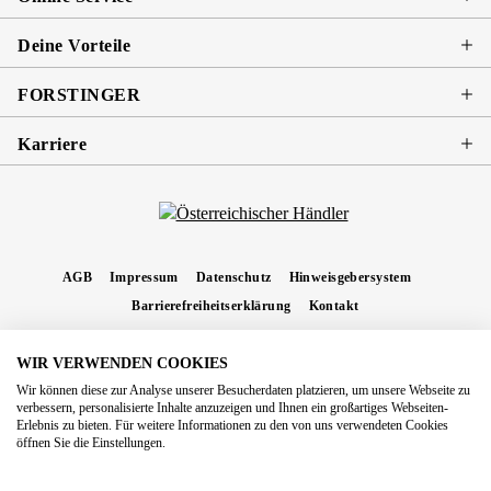
Deine Vorteile
FORSTINGER
Karriere
AGB
Impressum
Datenschutz
Hinweisgebersystem
Barrierefreiheitserklärung
Kontakt
WIR VERWENDEN COOKIES
* Alle Preise inkl. gesetzl. Mehrwertsteuer zzgl.
Versandkosten
und ggf.
Wir können diese zur Analyse unserer Besucherdaten platzieren, um unsere Webseite zu
Nachnahmegebühren, wenn nicht anders angegeben.
verbessern, personalisierte Inhalte anzuzeigen und Ihnen ein großartiges Webseiten-
Erlebnis zu bieten. Für weitere Informationen zu den von uns verwendeten Cookies
Copyright 2026 Forstinger Österreich GmbH
öffnen Sie die Einstellungen.
Königstetter Straße 128 - 134/OG3, 3430 Tulln
Nach geltendem Recht ist Forstinger verpflichtet, seine Kunden auf die Existenz der