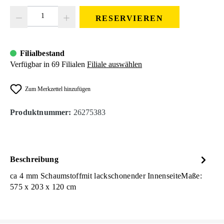
Produkt Anzahl: Gib den gewünschten Wert ein oder benutze die Schaltfläc
RESERVIEREN
Filialbestand
Verfügbar in 69 Filialen
Filiale auswählen
Zum Merkzettel hinzufügen
Produktnummer:
26275383
Beschreibung
ca 4 mm Schaumstoffmit lackschonender InnenseiteMaße:
575 x 203 x 120 cm