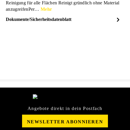
Reinigung für alle Flächen Reinigt gründlich ohne Material
anzugreifenPer…
Mehr
Dokumente/Sicherheitsdatenblatt
Dateiname
Caramba_Profi_Oberflchenrei
DOWNLOAD
niger_Sicherheitsdatenblatt_2
6327471.pdf
Angebote direkt in dein Postfach
NEWSLETTER ABONNIEREN