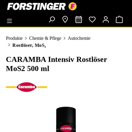
alt springen
Produkte
Chemie & Pflege
Autochemie
Rostlöser, MoS₂
CARAMBA Intensiv Rostlöser
MoS2 500 ml
Bildergalerie überspringen