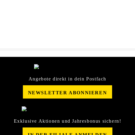
Caramba-IntensivRostlser-
DOWNLOAD
Sicherheitsdatenblatt-
12750153.pdf
Angebote direkt in dein Postfach
NEWSLETTER ABONNIEREN
Exklusive Aktionen und Jahresbonus sichern!
IN DER FILIALE ANMELDEN