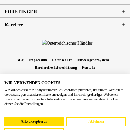
FORSTINGER
Karriere
AGB
Impressum
Datenschutz
Hinweisgebersystem
Barrierefreiheitserklärung
Kontakt
WIR VERWENDEN COOKIES
* Alle Preise inkl. gesetzl. Mehrwertsteuer zzgl.
Versandkosten
und ggf.
Wir können diese zur Analyse unserer Besucherdaten platzieren, um unsere Webseite zu
Nachnahmegebühren, wenn nicht anders angegeben.
verbessern, personalisierte Inhalte anzuzeigen und Ihnen ein großartiges Webseiten-
Erlebnis zu bieten. Für weitere Informationen zu den von uns verwendeten Cookies
Copyright 2026 Forstinger Österreich GmbH
öffnen Sie die Einstellungen.
Königstetter Straße 128 - 134/OG3, 3430 Tulln
Nach geltendem Recht ist Forstinger verpflichtet, seine Kunden auf die Existenz der
europäschen Online-Streitbeilegungs-Plattform hinzuweisen:
webgate.ec.europa.eu/odr
Alle akzeptieren
Ablehnen