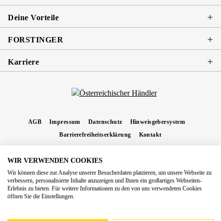
Deine Vorteile
FORSTINGER
Karriere
AGB
Impressum
Datenschutz
Hinweisgebersystem
Barrierefreiheitserklärung
Kontakt
WIR VERWENDEN COOKIES
* Alle Preise inkl. gesetzl. Mehrwertsteuer zzgl.
Versandkosten
und ggf.
Wir können diese zur Analyse unserer Besucherdaten platzieren, um unsere Webseite zu
Nachnahmegebühren, wenn nicht anders angegeben.
verbessern, personalisierte Inhalte anzuzeigen und Ihnen ein großartiges Webseiten-
Erlebnis zu bieten. Für weitere Informationen zu den von uns verwendeten Cookies
Copyright 2026 Forstinger Österreich GmbH
öffnen Sie die Einstellungen.
Königstetter Straße 128 - 134/OG3, 3430 Tulln
Nach geltendem Recht ist Forstinger verpflichtet, seine Kunden auf die Existenz der