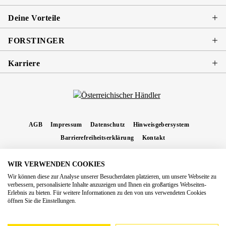
Deine Vorteile
FORSTINGER
Karriere
AGB
Impressum
Datenschutz
Hinweisgebersystem
Barrierefreiheitserklärung
Kontakt
WIR VERWENDEN COOKIES
* Alle Preise inkl. gesetzl. Mehrwertsteuer zzgl.
Versandkosten
und ggf.
Wir können diese zur Analyse unserer Besucherdaten platzieren, um unsere Webseite zu
Nachnahmegebühren, wenn nicht anders angegeben.
verbessern, personalisierte Inhalte anzuzeigen und Ihnen ein großartiges Webseiten-
Erlebnis zu bieten. Für weitere Informationen zu den von uns verwendeten Cookies
Copyright 2026 Forstinger Österreich GmbH
öffnen Sie die Einstellungen.
Königstetter Straße 128 - 134/OG3, 3430 Tulln
Nach geltendem Recht ist Forstinger verpflichtet, seine Kunden auf die Existenz der