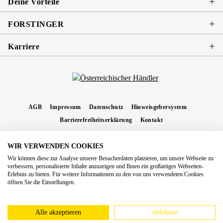
Deine Vorteile
FORSTINGER
Karriere
AGB
Impressum
Datenschutz
Hinweisgebersystem
Barrierefreiheitserklärung
Kontakt
WIR VERWENDEN COOKIES
* Alle Preise inkl. gesetzl. Mehrwertsteuer zzgl.
Versandkosten
und ggf.
Wir können diese zur Analyse unserer Besucherdaten platzieren, um unsere Webseite zu
Nachnahmegebühren, wenn nicht anders angegeben.
verbessern, personalisierte Inhalte anzuzeigen und Ihnen ein großartiges Webseiten-
Erlebnis zu bieten. Für weitere Informationen zu den von uns verwendeten Cookies
Copyright 2026 Forstinger Österreich GmbH
öffnen Sie die Einstellungen.
Königstetter Straße 128 - 134/OG3, 3430 Tulln
Nach geltendem Recht ist Forstinger verpflichtet, seine Kunden auf die Existenz der
europäschen Online-Streitbeilegungs-Plattform hinzuweisen:
webgate.ec.europa.eu/odr
Alle akzeptieren
Ablehnen