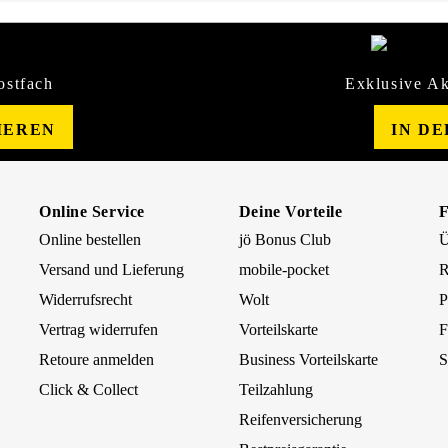
ostfach
Exklusive Ak
IEREN
IN D
Online Service
Deine Vorteile
Online bestellen
jö Bonus Club
Ü
Versand und Lieferung
mobile-pocket
R
Widerrufsrecht
Wolt
P
Vertrag widerrufen
Vorteilskarte
F
Retoure anmelden
Business Vorteilskarte
S
Click & Collect
Teilzahlung
Reifenversicherung