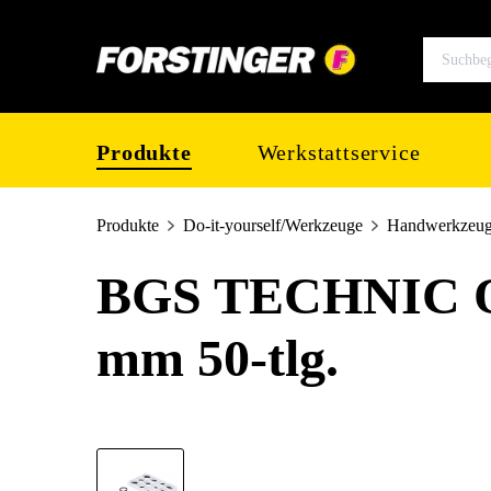
springen
Zur Hauptnavigation springen
Produkte
Werkstattservice
Produkte
Do-it-yourself/Werkzeuge
Handwerkzeu
BGS TECHNIC O-
mm 50-tlg.
Bildergalerie überspringen