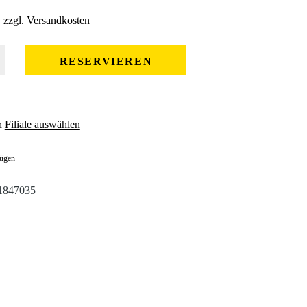
. zzgl. Versandkosten
 gewünschten Wert ein oder benutze die Schaltflächen um die Anzahl zu erhöhe
RESERVIEREN
n
Filiale auswählen
fügen
1847035