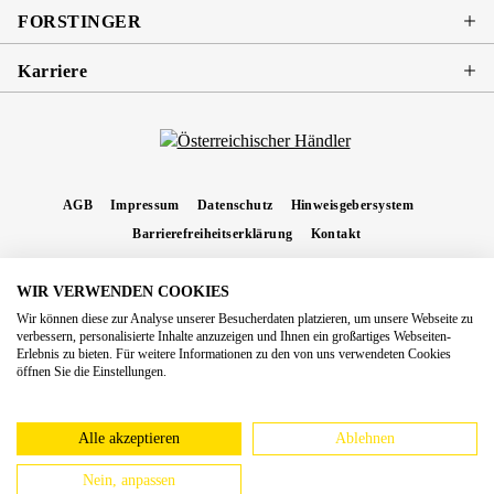
FORSTINGER
Karriere
AGB
Impressum
Datenschutz
Hinweisgebersystem
Barrierefreiheitserklärung
Kontakt
WIR VERWENDEN COOKIES
* Alle Preise inkl. gesetzl. Mehrwertsteuer zzgl.
Versandkosten
und ggf.
Wir können diese zur Analyse unserer Besucherdaten platzieren, um unsere Webseite zu
Nachnahmegebühren, wenn nicht anders angegeben.
verbessern, personalisierte Inhalte anzuzeigen und Ihnen ein großartiges Webseiten-
Erlebnis zu bieten. Für weitere Informationen zu den von uns verwendeten Cookies
Copyright 2026 Forstinger Österreich GmbH
öffnen Sie die Einstellungen.
Königstetter Straße 128 - 134/OG3, 3430 Tulln
Nach geltendem Recht ist Forstinger verpflichtet, seine Kunden auf die Existenz der
europäschen Online-Streitbeilegungs-Plattform hinzuweisen:
webgate.ec.europa.eu/odr
Alle akzeptieren
Ablehnen
Nein, anpassen