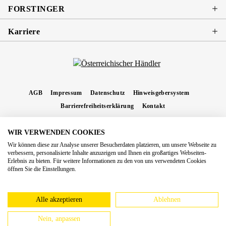
FORSTINGER
Karriere
AGB
Impressum
Datenschutz
Hinweisgebersystem
Barrierefreiheitserklärung
Kontakt
WIR VERWENDEN COOKIES
* Alle Preise inkl. gesetzl. Mehrwertsteuer zzgl.
Versandkosten
und ggf.
Wir können diese zur Analyse unserer Besucherdaten platzieren, um unsere Webseite zu
Nachnahmegebühren, wenn nicht anders angegeben.
verbessern, personalisierte Inhalte anzuzeigen und Ihnen ein großartiges Webseiten-
Erlebnis zu bieten. Für weitere Informationen zu den von uns verwendeten Cookies
Copyright 2026 Forstinger Österreich GmbH
öffnen Sie die Einstellungen.
Königstetter Straße 128 - 134/OG3, 3430 Tulln
Nach geltendem Recht ist Forstinger verpflichtet, seine Kunden auf die Existenz der
europäschen Online-Streitbeilegungs-Plattform hinzuweisen:
webgate.ec.europa.eu/odr
Alle akzeptieren
Ablehnen
Nein, anpassen