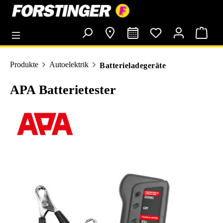
alt springen
Produkte
Autoelektrik
Batterieladegeräte
APA Batterietester
Bildergalerie überspringen