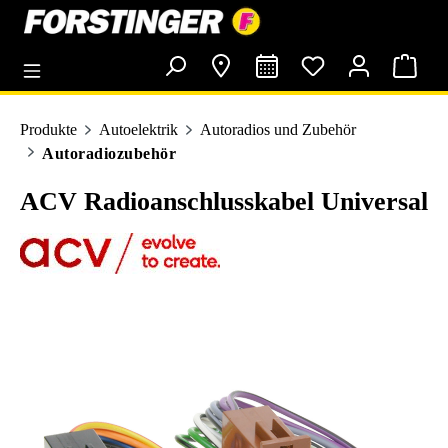
alt springen
Produkte
Autoelektrik
Autoradios und Zubehör
Autoradiozubehör
ACV Radioanschlusskabel Universal
Bildergalerie überspringen