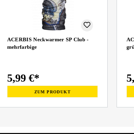
ACERBIS Neckwarmer SP Club -
AC
mehrfarbige
gr
5,99 €*
5
ZUM PRODUKT