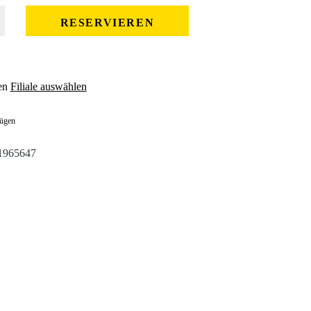
 gewünschten Wert ein oder benutze die Schaltflächen um die Anzahl zu erhöhe
RESERVIEREN
en
Filiale auswählen
fügen
1965647