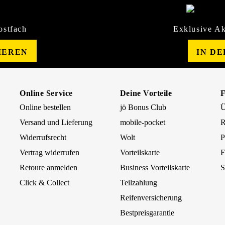
ostfach
Exklusive Ak
IEREN
IN D
Online Service
Deine Vorteile
Online bestellen
jö Bonus Club
Ü
Versand und Lieferung
mobile-pocket
R
Widerrufsrecht
Wolt
P
Vertrag widerrufen
Vorteilskarte
F
Retoure anmelden
Business Vorteilskarte
S
Click & Collect
Teilzahlung
Reifenversicherung
Bestpreisgarantie