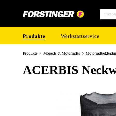
springen
Zur Hauptnavigation springen
Produkte
Werkstattservice
Produkte
Mopeds & Motorräder
Motorradbekleidu
ACERBIS Neckwa
Bildergalerie überspringen